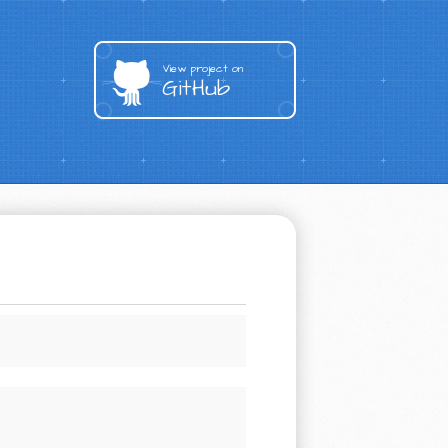
View project on
GitHub
。