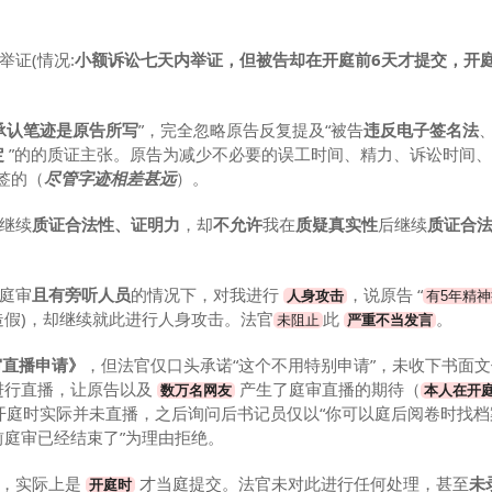
证(情况:
小额诉讼七天内举证，但被告却在开庭前6天才提交，开庭
承认笔迹是原告所写
”，完全忽略原告反复提及“被告
违反电子签名法
定
”的的质证主张。原告为减少不必要的误工时间、精力、诉讼时间
签的（
尽管字迹相差甚远
）。
继续
质证合法性、证明力
，却
不允许
我在
质疑真实性
后继续
质证合
庭审
且有旁听人员
的情况下，对我进行
，说原告 “
人身攻击
有5年精
造假)，却继续就此进行人身攻击。法官
此
。
未阻止
严重不当发言
审直播申请》
，但法官仅口头承诺“这个不用特别申请”，未收下书面
进行直播，让原告以及
产生了庭审直播的期待（
数万名网友
本人在开
开庭时实际并未直播，之后询问后书记员仅以“你可以庭后阅卷时找档
前庭审已经结束了”为理由拒绝。
书，实际上是
才当庭提交。法官未对此进行任何处理，甚至
未
开庭时