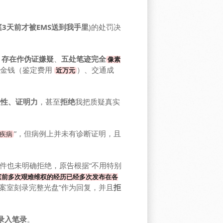
3天前才被EMS送到我手里
)的处罚决
、
存在作伪证嫌疑
、
五处笔迹完全
像素
、金钱（鉴定费用
）、交通成
近万元
法性、证明力
，甚至
拒绝
我把质疑真实
”，但病例上并未有诊断证明，且
神疾病
文件也未明确拒绝，原告根据“不用特别
庭前多次艰难维权的经历已经多次发布在各
案室刻录完整光盘”作为回复，并且
拒
录入笔录
。