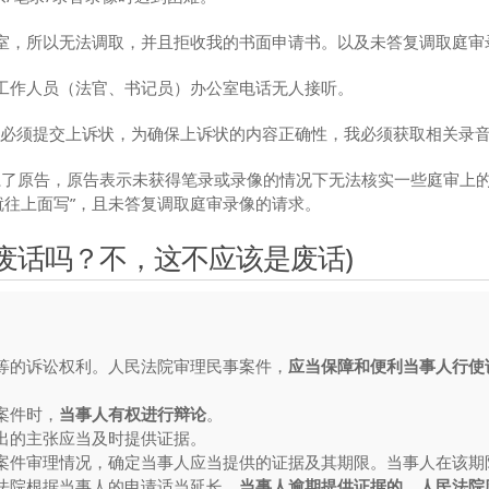
室，所以无法调取，并且拒收我的书面申请书。以及未答复调取庭审
工作人员（法官、书记员）办公室电话无人接听。
前就必须提交上诉状，为确保上诉状的内容正确性，我必须获取相关录
电话联系了原告，原告表示未获得笔录或录像的情况下无法核实一些庭审上
就往上面写”，且未答复调取庭审录像的请求。
些废话吗？不，这不应该是废话)
等的诉讼权利。人民法院审理民事案件，
应当保障和便利当事人行使
案件时，
当事人有权进行辩论
。
出的主张应当及时提供证据。
案件审理情况，确定当事人应当提供的证据及其期限。当事人在该期
法院根据当事人的申请适当延长。
当事人逾期提供证据的，人民法院