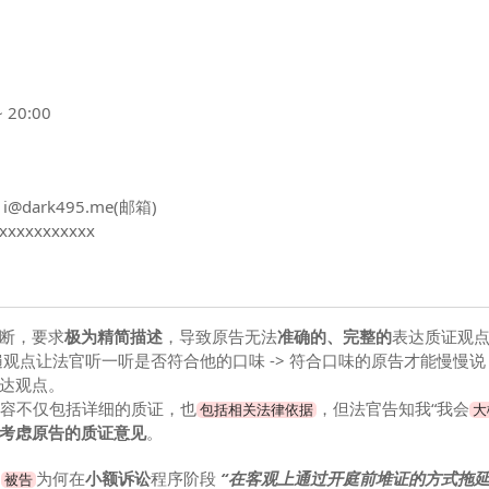
20:00
i@dark495.me(邮箱)
xxxxxxxxx
断，要求
极为精简描述
，导致原告无法
准确的、完整的
表达质证观
观点让法官听一听是否符合他的口味 -> 符合口味的原告才能慢慢说，
达观点。
容不仅包括详细的质证，也
，但法官告知我“我会
包括相关法律依据
大
考虑原告的质证意见
。
问
为何在
小额诉讼
程序阶段
“在客观上通过开庭前堆证的方式拖延
被告