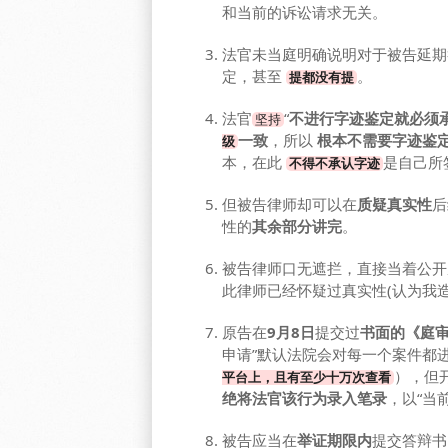
和当前的诉讼请求无关。
法官未当庭明确说明对于被告延期举
定，甚至
。
提都没有提
法官
“
不进行字迹鉴定就必须
坚持
一致
，所以
根本不需要字迹鉴
级
本，在此
是自己所
不得不承认字迹
但被告律师却可以在
质疑真实性
后
性的
其余部分讲完
。
被告律师口无遮拦，直接当着公开
此律师已经怀疑过真实性(认为我
原告在
9月8日
提交过
书面的《庭
申请”默认法院会对每一个案件都
），但
平台上，且有至少十万次查看
绝将法官该行为录入笔录
，以“当
被告应当在
举证期限内
提交答辩