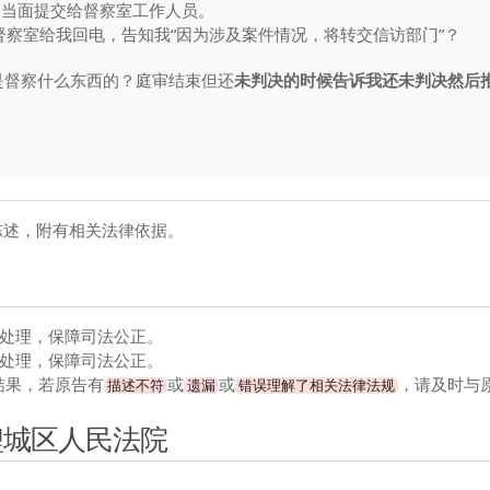
1日当面提交给督察室工作人员。
城法院督察室给我回电，告知我“因为涉及案件情况，将转交信访部门”？
是督察什么东西的？庭审结束但还
未判决的时候告诉我还未判决然后
陈述，附有相关法律依据。
处理，保障司法公正。
处理，保障司法公正。
结果，若原告有
或
或
，请及时与
描述不符
遗漏
错误理解了相关法律法规
鲤城区人民法院