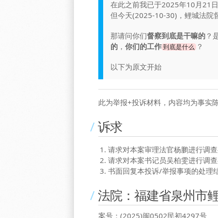
在此之前我已于2025年10月2
但今天(2025-10-30)，鲤
那请问你们
督察到底是干嘛的
？
的
，
你们的工作
？
到底是什么
以下为原文开始
此为举报+投诉材料，内容均为事实
诉求
请求对本案审理法官杨鹏进行调查
请求对本案书记员吴柏雯进行调查
书面回复本投诉/举报事项的处理
法院：福建省泉州市
案号：(2025)闽0502民初4297号