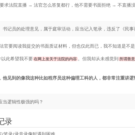
求法院直播 → 法官怎么答复都行，他不需要书面拒绝 → 不直播没
、书记员的处理意见，属于庭审活动，应当记入笔录，违反了《民事
审理法官要阅读我提交的书面质证材料，但也仅此而已，我不知道是不
并以此希望我不要
。但我却从未感觉到
在网上发关于法院的内容
所谓善意
，
他见到的像我这种比如程序员这种偏理工科的人，都非常注重讲逻
应当逻辑性极强的吗？
充记录
卷宗/笔录/录音录像时遇到困难。