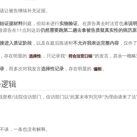
该让被告继续补充证据。
始证据材料
到庭，但却未进行
实物验证
。在原告离去时法官也
未说明
致原告在11点到达后
仍然需要跑第二趟去拿被告质疑真实性的病历原
接进入质证阶段
，以及在庭后陈述时
不允许我表达完整内容
，仅作
，存在明显的
，只记录我“
”的发言，其余一概略
选择性
符合法官口味
录
，而多次对我发言
选择性记录
，存在明显的
。
偏袒
释逻辑
督察/法院信访部门，信访部门以“此案未审判完毕”为理由请来了法官
不谈，一条也没有解释。