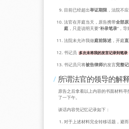
目前已经超出
举证期限
，法院不应
法官在开庭当天，原告携带
全部原
庭
，只是说明天要“
补录笔录
”，导
法院未允许我做
庭前陈述
，开庭
直
书记员
多次未将我的发言记录到笔录
书记员只将
被告律师
的发言
完整记
所谓法官的领导的解
原告之后拿着以上内容的书面材料寻找
了一下午。
谈话内容凭记忆记录如下：
对于上述材料完全转移话题，避而